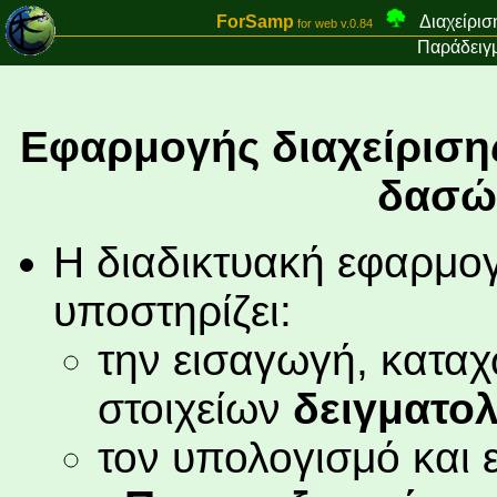
ForSamp
Διαχείριση
for web v.0.84
Παράδειγ
Εφαρμογής διαχείριση
δασώ
Η διαδικτυακή εφαρμο
υποστηρίζει:
την εισαγωγή, κατα
στοιχείων
δειγματο
τον υπολογισμό και